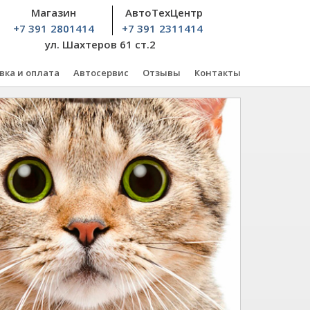
Магазин
АвтоТехЦентр
+7 391
2801414
+7 391
2311414
ул. Шахтеров 61 ст.2
вка и оплата
Автосервис
Отзывы
Контакты